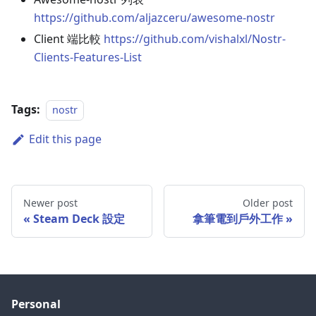
https://github.com/aljazceru/awesome-nostr
Client 端比較
https://github.com/vishalxl/Nostr-
Clients-Features-List
Tags:
nostr
Edit this page
Newer post
Older post
Steam Deck 設定
拿筆電到戶外工作
Personal