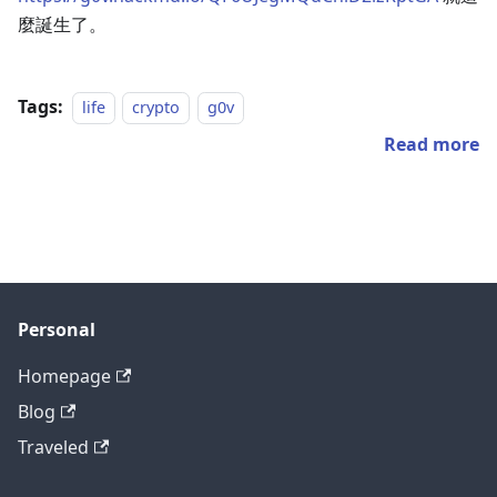
麼誕生了。
Tags:
life
crypto
g0v
Read more
Personal
Homepage
Blog
Traveled