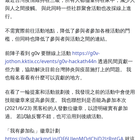
最近台灣疫情維持在三級，所有人都儘量待在家中，減少人
與人之間接觸。 與此同時一些社群聚會活動也改採線上進
行。
不需實際前往活動地點，降低了參與者參加各種活動的門
檻，但同時也降低了參與者與活動之間的連結。
前陣子看到 g0v 要辦線上活動
https://g0v-
jothon.kktix.cc/events/g0v-hackath44n
透過民間貢獻一
些力量，協助解決目前台灣肺炎與疫苗施打上的問題。 我
也報名看看有什麼可以貢獻的地方。
在看了一輪提案和活動規劃後，我發現之前的活動中會使用
技能徽章來提高參與度。 我也聯想到是否能為參加本次
(2021/6/23) 黑客松的人發數位徽章，以證明確實有參加
過。 若試驗反響不錯，也可沿用到後續活動。
「我有參加🙋」徽章計劃
https://g0v.hackmd.io/QF6UJegMQdChiD2lzRptGA
就這