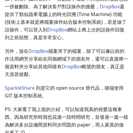
一併被刪除。為了解決客戶對誤操作的擔憂，
DropBox
還
提供了類似蘋果電腦上的時光回溯 (Time Machine) 功能
(技術上基本就是將檔案操作結合版本控制系統)，若是做了
誤操作，可以登入到
DropBox
網站上將上次的誤操作回復
到之前狀態，真是非常安心。
另外，放在
DropBox
檔案夾下的檔案，除了可以像以前的
作法用網芳分享給在同個網域下的朋友外，還可以直接將一
個資料夾分享給其他同樣有
DropBox
帳號的朋友，真正是
天涯若彼鄰。
SparkleShare
則是它的 open source 替代品，後端使用
GIT 版本控制系統。
PS: 大家看了我上面的介紹，可以知道我真的很愛這種東
西。因為研究所時我也花過一段時間研究，並發過一篇一樣
為解決多台設備間資料同步問題的 paper，而人家真的做
出來了 :D