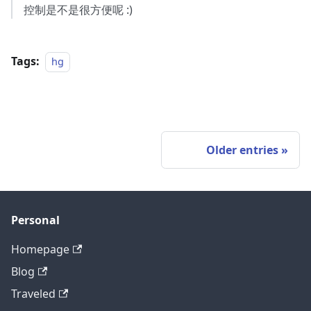
控制是不是很方便呢 :)
Tags:
hg
Older entries
Personal
Homepage
Blog
Traveled