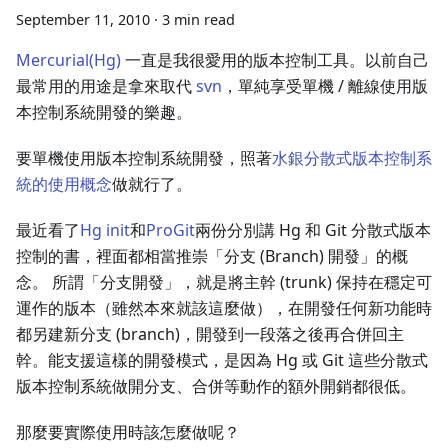
September 11, 2010
·
3 min read
Mercurial(Hg)
一直是我很愛用的版本控制工具。以前自己
最常用的用途是拿來取代
svn
，單純享受單機 / 離線使用版
本控制系統開發的樂趣。
要單機使用版本控制系統開發，照著
水銀分散式版本控制系
統的使用概念
做就行了。
最近看了
Hg init
和
ProGit
兩份分別講 Hg 和 Git 分散式版本
控制的書，裡面都相當推崇「分支 (Branch) 開發」的概
念。 所謂「分支開發」，就是將主幹 (trunk) 保持在穩定可
運作的版本（雖然本來就該這麼做），在開發任何新功能時
都另建新分支 (branch)，開發到一段落之後再合併回主
幹。能支援這樣的開發模式，是因為 Hg 或 Git 這些分散式
版本控制系統做開分支、合併等動作的額外開銷都很低。
那麼要實際使用時該怎麼做呢？