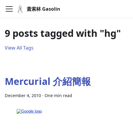
蓋索林 Gasolin
9 posts tagged with "hg"
View All Tags
Mercurial 介紹簡報
December 4, 2010
·
One min read