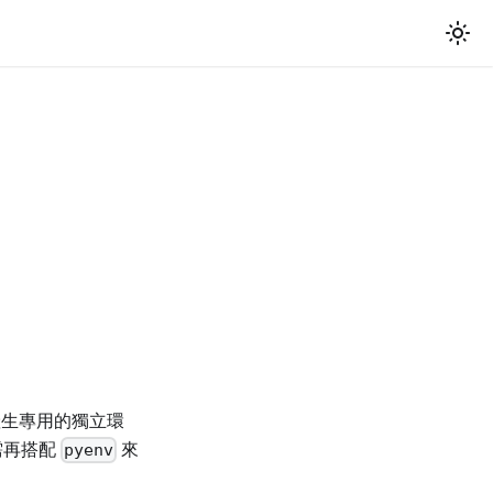
a
 來產生專用的獨立環
還需再搭配
來
pyenv