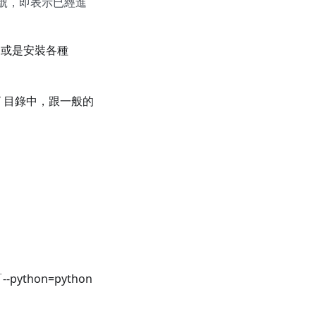
e]）符號，即表示已經進
庫、或是安裝各種
ages/ 目錄中，跟一般的
ython=python