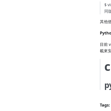
$ v
同版
其他使
Pyth
目前 v
載來
c
p
Tags: