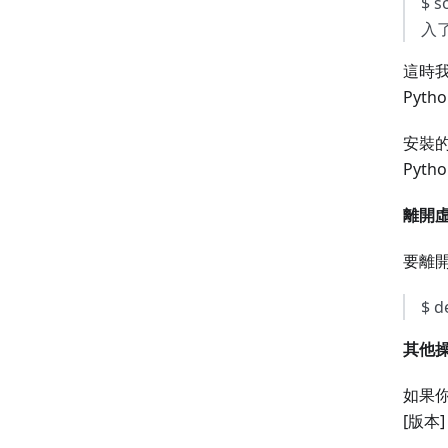
$ 
入
這時我
Pyth
安裝的函
Pyt
離開
要離
$ 
其他
如果你的
[版本