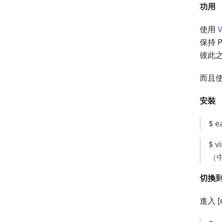
功用
使用
V
保持 
彼此
而且
安裝
$ e
$ v
（
切換
進入 [