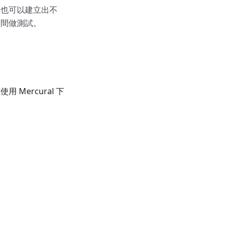
hon2.6 也可以建立出不
版本間做測試。
用 Mercural 下