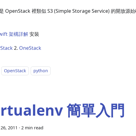
t 是 OpenStack 裡類似 S3 (Simple Storage Service) 的開放
wift 架構詳解
安裝
Stack
2.
OneStack
OpenStack
python
irtualenv 簡單入門
26, 2011
·
2 min read