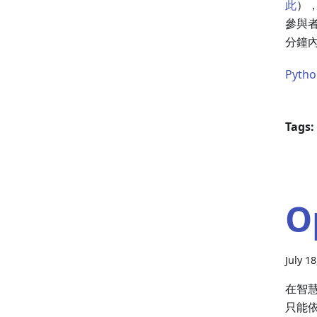
此
），
參與者
分鐘內
Pyth
Tags:
O
July 1
在智
只能依