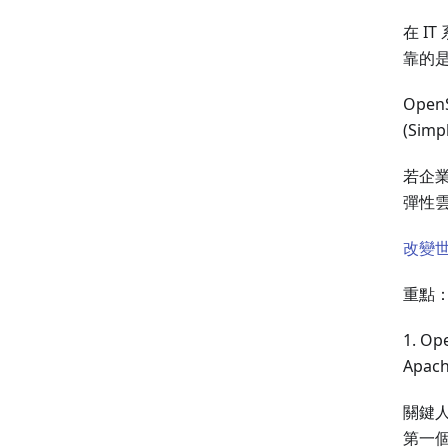
在 I
靠的是 
Open
(Si
若企業
彈性
改變世
重點
1. O
Apa
關鍵人 C
第一