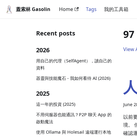
蓋索林 Gasolin
Home
Tags
我的工具箱
97
Recent posts
2026
View A
用自己的代理（SelfAgent），讀自己的
資料
器靈與技能魔石 - 我如何看待 AI (2026)
人
2025
這一年的投資 (2025)
June 2
不用伺服器也能通訊？P2P 聊天 App 的
以前要
啟動魔法
境。 
使用 Ollama 與 Holesail 遠端運行本地
確認