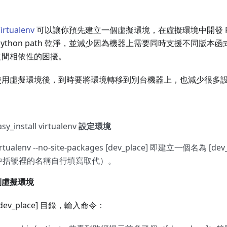
irtualenv
可以讓你預先建立一個虛擬環境，在虛擬環境中開發 Py
Python path 乾淨，並減少因為機器上需要同時支援不同版本
之間相依性的困擾。
使用虛擬環境後，到時要將環境轉移到別台機器上，也減少很多
asy_install virtualenv
設定環境
irtualenv --no-site-packages [dev_place] 即建立一個名為 [d
中括號裡的名稱自行填寫取代）。
到虛擬環境
dev_place] 目錄，輸入命令：